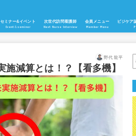
セミナー&イベント
次世代訪問看護師
会員メニュー
ビジケア
Event＆seminar
Next Nurse Interview
Member Menu
P
野代 龍平
実施減算とは！？【看多機】