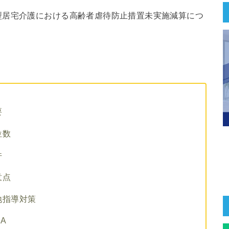
型居宅介護における高齢者虐待防止措置未実施減算につ
要
位数
件
意点
地指導対策
A