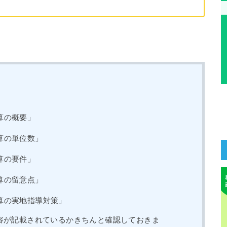
算の概要」
算の単位数」
算の要件」
算の留意点」
算の実地指導対策」
容が記載されているかきちんと確認しておきま