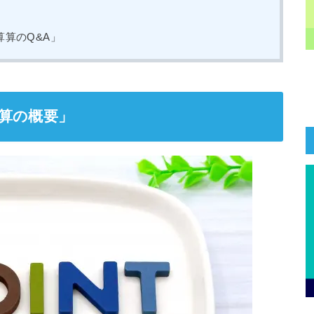
算のQ&A」
算の概要」