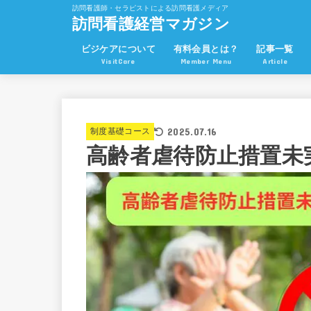
訪問看護師・セラピストによる訪問看護メディア
訪問看護経営マガジン
ビジケアについて
有料会員とは？
記事一覧
VisitCare
Member Menu
Article
2025.07.16
制度基礎コース
高齢者虐待防止措置未