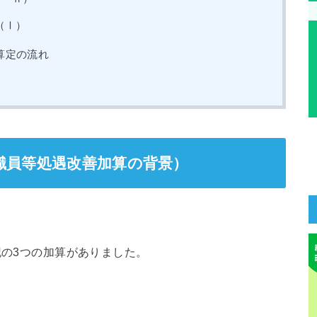
（Ⅰ）
算定の流れ
職員等処遇改善加算の背景）
記の3つの加算がありました。