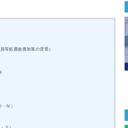
職員等処遇改善加算の背景）
率
）
Ⅲ・Ⅳ）
）
Ⅰ・Ⅱ）