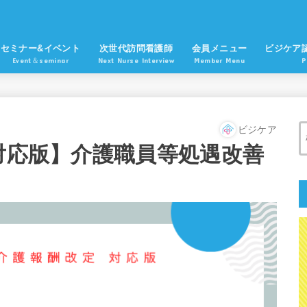
セミナー&イベント
次世代訪問看護師
会員メニュー
ビジケア
Event＆seminar
Next Nurse Interview
Member Menu
P
ビジケア
降対応版】介護職員等処遇改善