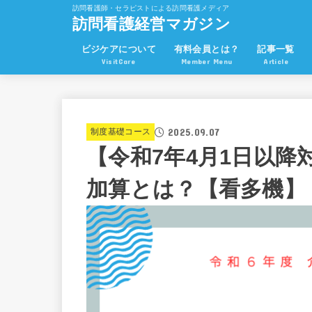
訪問看護師・セラピストによる訪問看護メディア
訪問看護経営マガジン
ビジケアについて
有料会員とは？
記事一覧
VisitCare
Member Menu
Article
2025.09.07
制度基礎コース
【令和7年4月1日以
加算とは？【看多機】