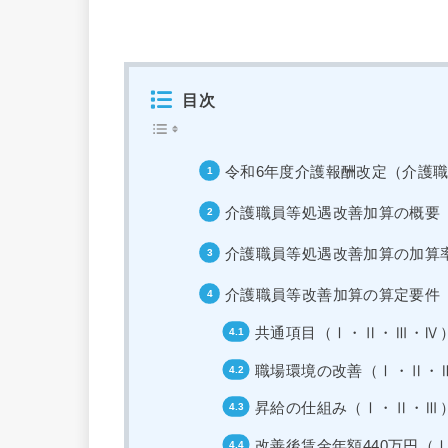
目次
令和6年度介護報酬改定（介護
介護職員等処遇改善加算の概要
介護職員等処遇改善加算の加算
介護職員等改善加算の算定要件
共通項目（Ⅰ・Ⅱ・Ⅲ・Ⅳ
職場環境の改善（Ⅰ・Ⅱ・
昇給の仕組み（Ⅰ・Ⅱ・Ⅲ
改善後賃金年額440万円（