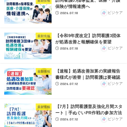
訪問看護の指導監査、医療・介護
最新情報
保険が情報連携へ
2026.07.18
ビジケア
【令和9年度改定】訪問看護3団体
最新情報
が処遇改善と報酬確保を要望
2026.07.18
ビジケア
【速報】処遇改善加算の実績報告
最新情報
書様式が差替｜訪問看護は要確認
2026.07.12
ビジケア
【7月】訪問看護普及強化月間スタ
最新情報
ート｜手ぬぐいPR作戦の参加方法
2026.07.12
ビジケア