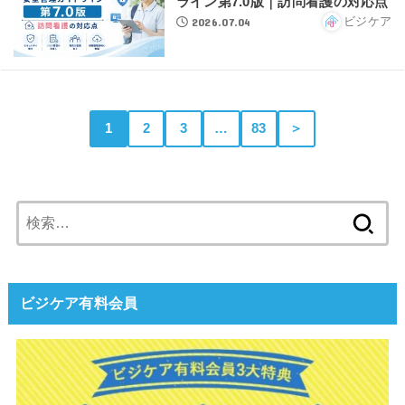
ライン第7.0版｜訪問看護の対応点
2026.07.04
ビジケア
1
2
3
…
83
＞
検
索:
ビジケア有料会員