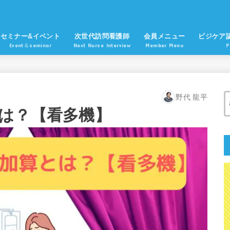
セミナー&イベント
次世代訪問看護師
会員メニュー
ビジケア
Event＆seminar
Next Nurse Interview
Member Menu
P
野代 龍平
は？【看多機】