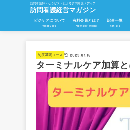
訪問看護師・セラピストによる訪問看護メディア
訪問看護経営マガジン
ビジケアについて
有料会員とは？
記事一覧
VisitCare
Member Menu
Article
2025.07.16
制度基礎コース
ターミナルケア加算と