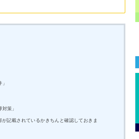
」
件」
」
導対策」
容が記載されているかきちんと確認しておきま