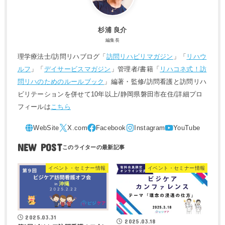
杉浦 良介
編集長
理学療法士/訪問リハブログ「
訪問リハビリマガジン
」「
リハウ
ルフ
」「
デイサービスマガジン
」管理者/書籍「
リハコネ式！訪
問リハのためのルールブック
」編著・監修/訪問看護と訪問リハ
ビリテーションを併せて10年以上/静岡県磐田市在住/詳細プロ
フィールは
こちら
NEW POST
イベント・セミナー情報
イベント・セミナー情報
2025.03.31
2025.03.18