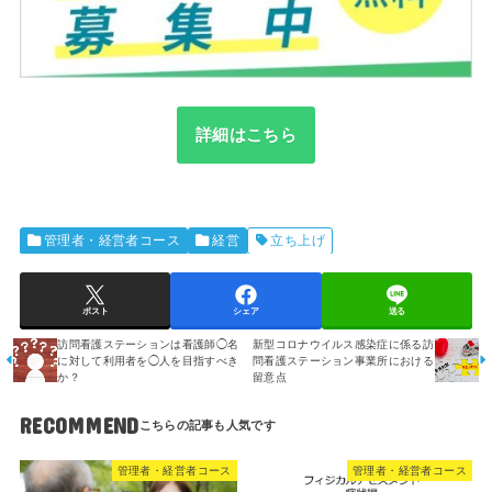
詳細はこちら
管理者・経営者コース
経営
立ち上げ
ポスト
シェア
送る
訪問看護ステーションは看護師◯名
新型コロナウイルス感染症に係る訪
に対して利用者を◯人を目指すべき
問看護ステーション事業所における
か？
留意点
RECOMMEND
管理者・経営者コース
管理者・経営者コース