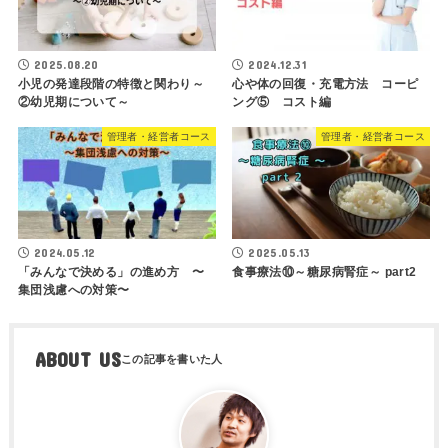
2025.08.20
2024.12.31
小児の発達段階の特徴と関わり～
心や体の回復・充電方法 コーピ
②幼児期について～
ング⑤ コスト編
管理者・経営者コース
管理者・経営者コース
2024.05.12
2025.05.13
「みんなで決める」の進め方 〜
食事療法⑩～糖尿病腎症～ part2
集団浅慮への対策〜
ABOUT US