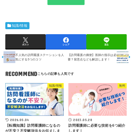
知識/情報
ポスト
シェア
送る
不人気の訪問看護ステーションを人
【訪問看護の摘便】医師の指示は必
気にする5つのコツ
要？留意点なども解説します！
RECOMMEND
知識/情報
無料
2026.05.04
2023.05.28
【転職知識】訪問看護師になるの
訪問看護師に必要な技術を6つ紹介
が不安？不安解決法をお伝えしま
します！