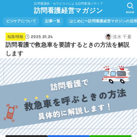
訪問看護師・セラピストによる訪問看護メディア
訪問看護経営マガジン
SEARCH
ビジケアについて
記事一覧
はじめに〜訪問看護経営マガジンの活
2025.01.24
清水 千夏
知識/情報
訪問看護で救急車を要請するときの方法を解説
します