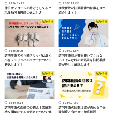
2026.04.28
2022.06.22
休日オンコールの時どうしてる？
病院併設の訪問看護の特徴を３つ
現役訪問看護師の過ごし方
紹介します！
知識/情報
知識/情報
2025.10.13
2024.06.04
訪問看護で伺う際スリッパは履く
訪問看護指示書を書いてくれな
べき？スリッパのマナーについて
い！そんな時の対処法を訪問看護
解説します！
師が詳しく解説します
知識/情報
知識/情報
2024.11.26
2024.04.07
訪問看護の面接の心構え｜志望動
訪問看護の回数は誰が決める？保
機を明確にする大切さについて解
険制度と合わせて徹底解説