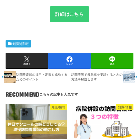
詳細はこちら
知識/情報
ポスト
シェア
送る
訪問看護師の採用・定着を成功する
訪問看護で救急車を要請するときの
ためのポイント
方法を解説します
RECOMMEND
知識/情報
知識/情報