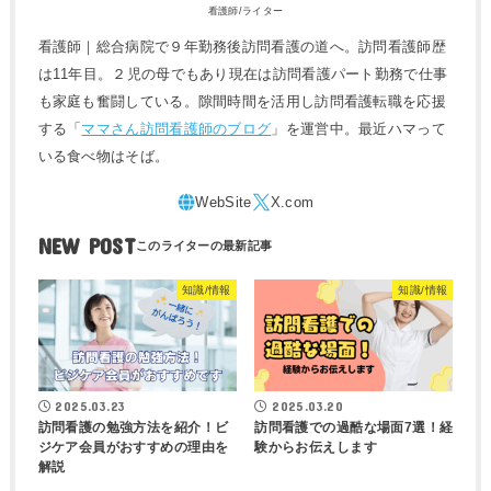
看護師/ライター
看護師｜総合病院で９年勤務後訪問看護の道へ。訪問看護師歴
は11年目。２児の母でもあり現在は訪問看護パート勤務で仕事
も家庭も奮闘している。隙間時間を活用し訪問看護転職を応援
する「
ママさん訪問看護師のブログ
」を運営中。最近ハマって
いる食べ物はそば。
NEW POST
知識/情報
知識/情報
2025.03.23
2025.03.20
訪問看護の勉強方法を紹介！ビ
訪問看護での過酷な場面7選！経
ジケア会員がおすすめの理由を
験からお伝えします
解説