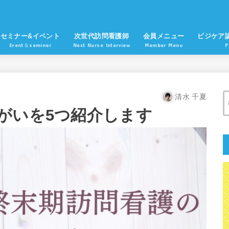
セミナー&イベント
次世代訪問看護師
会員メニュー
ビジケア
Event＆seminar
Next Nurse Interview
Member Menu
P
清水 千夏
がいを5つ紹介します