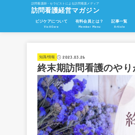
訪問看護師・セラピストによる訪問看護メディア
訪問看護経営マガジン
ビジケアについて
有料会員とは？
記事一覧
VisitCare
Member Menu
Article
2023.03.26
知識/情報
終末期訪問看護のやり