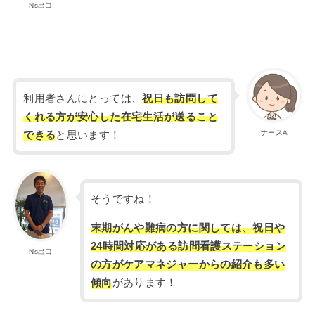
Ns出口
利用者さんにとっては、
祝日も訪問して
くれる方が安心した在宅生活が送ること
ナースA
できる
と思います！
そうですね！
末期がんや難病の方に関しては、祝日や
24時間対応がある訪問看護ステーション
Ns出口
の方がケアマネジャーからの紹介も多い
傾向
があります！