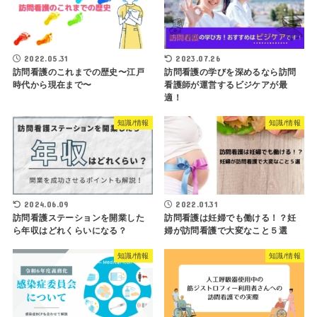
2022.05.31
2023.07.26
訪問看護のこれまでの歴史〜江戸
訪問看護の学びを深めるなら訪問
時代から現在まで〜
看護師が運営するビジケアが最
適！
知識/情報
知識/情報
2024.06.09
2022.01.31
訪問看護ステーションを開業した
訪問看護は妊婦でも働ける！？妊
ら年収はどれくらいになる？
婦が訪問看護で大変なこと５選
知識/情報
知識/情報