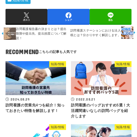
知識/情報
ポスト
シェア
送る
訪問看護報告書の決まりとは？提出
訪問看護ステーションにおける法人
期限や提出先、提出頻度について解
税とは？分かりやすく解説します。
説！
RECOMMEND
知識/情報
知識/情報
2024.08.29
2022.08.21
訪問看護の営業先4つを紹介！知っ
訪問看護のバッグおすすめ5選！大
ておきたい特徴を解説します！
活躍間違いなしの訪問バッグを紹
介します
知識/情報
知識/情報