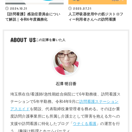
2024.10.31
2025.07.31
【訪問看護】感染症委員会につい
人工呼吸器使用中の筋ジストロフ
て解説｜令和6年度義務化
ィー利用者さんへの訪問看護
ABOUT US
石澤 明日香
埼玉県在住/看護師/急性期総合病院にて6年勤務後、訪問看護ス
テーションで5年半勤務。令和4年9月に
訪問看護ステーション
アスエイド
を開設、代表取締役兼管理者を務める。そのほか重
度訪問介護事業所にも所属し介護士として障害を抱える方への
支援や訪問看護に特化したブログ「
ウチくる看護
」の運営を行
う。/趣味は料理とホームパーティ