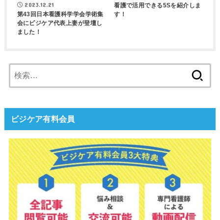
2023.12.21
看護で活用できる5Sを紹介しま
す！
第43回日本看護科学学会学術集
会にビジケア代表上妻が登壇し
ました！
検
索:
ビジケア有料会員