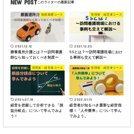
NEW POST
制度基礎コース
管理者・経営者コース
2021.12.12
2021.12.05
療養通所介護とは？〜訪問看護
5Sとは？〜訪問看護現場におけ
師なら知っておくべき制度〜
る事例も交えて解説〜
管理者・経営者コース
管理者・経営者コース
2024.07.18
2022.01.15
経営を把握して分析できる 「損
経営者が知るべき重要な経営指
益分岐点」について学んでみよ
標！「人件費率」について学ん
う！
でみよう。