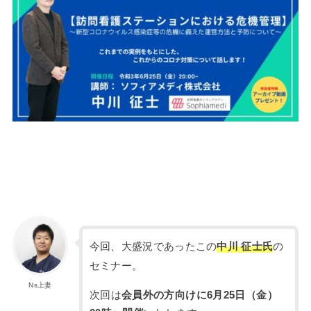
今回、大盛況であったこの
中川 征士氏
の
セミナー。
Ns上妻
次回は
会員外の方向けに6月25日（金）