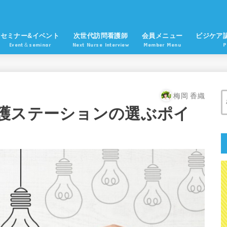
セミナー&イベント
次世代訪問看護師
会員メニュー
ビジケア
Event＆seminar
Next Nurse Interview
Member Menu
P
梅岡 香織
護ステーションの選ぶポイ