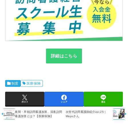
詳細はこちら
制度
医療保険
ポスト
シェア
送る
夜間・早朝訪問看護加算、深夜訪問
次世代訪問看護師紹介vol.25｜
看護加算とは？【医療保険】
Mayuさん