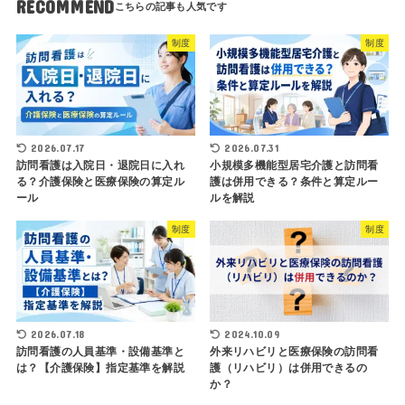
RECOMMEND
制度
制度
2026.07.17
2026.07.31
訪問看護は入院日・退院日に入れ
小規模多機能型居宅介護と訪問看
る？介護保険と医療保険の算定ル
護は併用できる？条件と算定ルー
ール
ルを解説
制度
制度
2026.07.18
2024.10.09
訪問看護の人員基準・設備基準と
外来リハビリと医療保険の訪問看
は？【介護保険】指定基準を解説
護（リハビリ）は併用できるの
か？