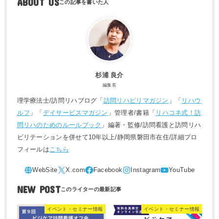
ABOUT US
杉浦 良介
編集長
理学療法士/訪問リハブログ「
訪問リハビリマガジン
」「
リハウ
ルフ
」「
デイサービスマガジン
」管理者/書籍「
リハコネ式！訪
問リハのためのルールブック
」編著・監修/訪問看護と訪問リハ
ビリテーションを併せて10年以上/静岡県磐田市在住/詳細プロ
フィールは
こちら
NEW POST
イベント・セミナー情報
イベント・セミナー情報