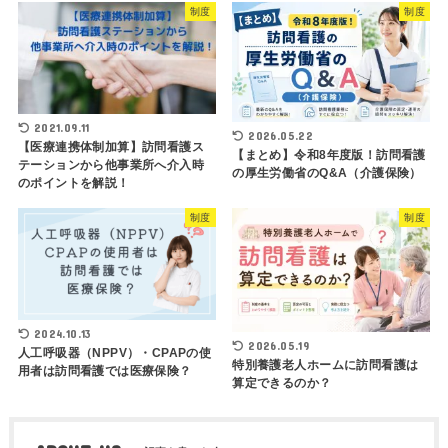
制度
制度
2021.09.11
2026.05.22
【医療連携体制加算】訪問看護ス
【まとめ】令和8年度版！訪問看護
テーションから他事業所へ介入時
の厚生労働省のQ&A（介護保険）
のポイントを解説！
制度
制度
2024.10.13
2026.05.19
人工呼吸器（NPPV）・CPAPの使
特別養護老人ホームに訪問看護は
用者は訪問看護では医療保険？
算定できるのか？