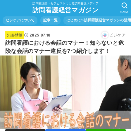
訪問看護師・セラピストによる訪問看護メディア
訪問看護経営マガジン
SEARCH
ビジケアについて
記事一覧
はじめに〜訪問看護経営マガジンの活
2025.07.18
ビジケア
知識/情報
訪問看護における会話のマナー！知らないと危
険な会話のマナー違反を7つ紹介します！