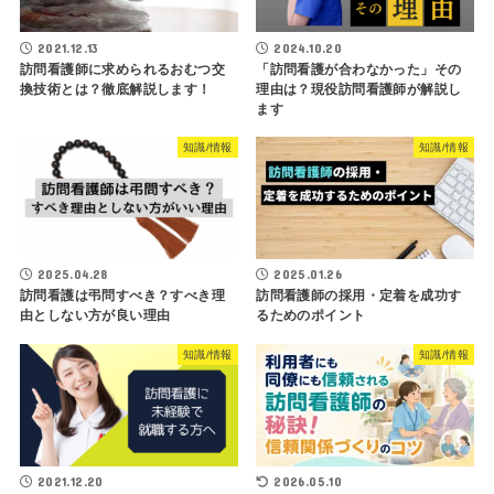
2021.12.13
2024.10.20
訪問看護師に求められるおむつ交
「訪問看護が合わなかった」その
換技術とは？徹底解説します！
理由は？現役訪問看護師が解説し
ます
知識/情報
知識/情報
2025.04.28
2025.01.26
訪問看護は弔問すべき？すべき理
訪問看護師の採用・定着を成功す
由としない方が良い理由
るためのポイント
知識/情報
知識/情報
2021.12.20
2026.05.10