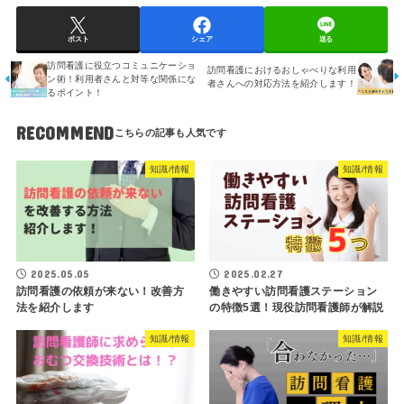
ポスト
シェア
送る
訪問看護に役立つコミュニケーショ
訪問看護におけるおしゃべりな利用
ン術！利用者さんと対等な関係にな
者さんへの対応方法を紹介します！
るポイント！
RECOMMEND
知識/情報
知識/情報
2025.05.05
2025.02.27
訪問看護の依頼が来ない！改善方
働きやすい訪問看護ステーション
法を紹介します
の特徴5選！現役訪問看護師が解説
知識/情報
知識/情報