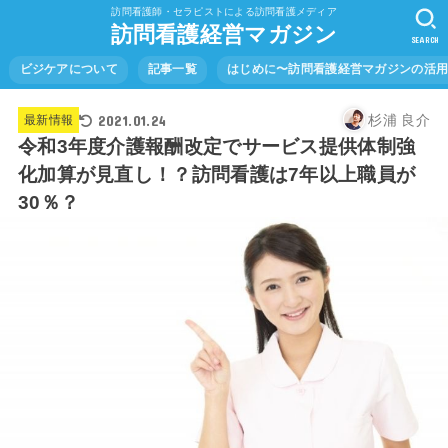
訪問看護師・セラピストによる訪問看護メディア
訪問看護経営マガジン
SEARCH
ビジケアについて
記事一覧
はじめに〜訪問看護経営マガジンの活
2021.01.24
杉浦 良介
最新情報
令和3年度介護報酬改定でサービス提供体制強
化加算が見直し！？訪問看護は7年以上職員が
30％？