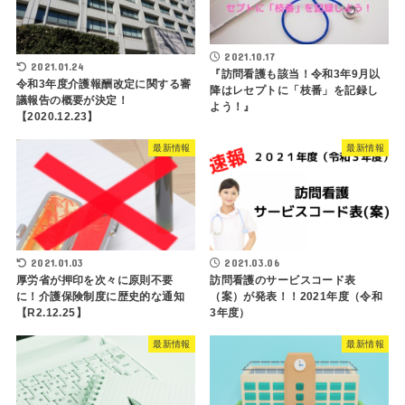
2021.10.17
2021.01.24
『訪問看護も該当！令和3年9月以
令和3年度介護報酬改定に関する審
降はレセプトに「枝番」を記録し
議報告の概要が決定！
よう！』
【2020.12.23】
最新情報
最新情報
2021.01.03
2021.03.06
厚労省が押印を次々に原則不要
訪問看護のサービスコード表
に！介護保険制度に歴史的な通知
（案）が発表！！2021年度（令和
【R2.12.25】
3年度）
最新情報
最新情報