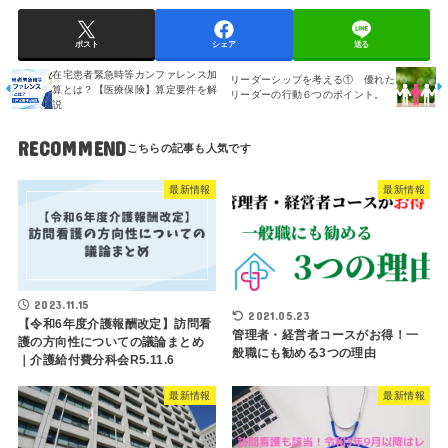
ポスト
シェア
送る
在宅患者緊急時等カンファレンス加
リーダーシップを考える① 優れた
算とは？【医療保険】算定要件を解
リーダーの行動６つのポイント。
説
RECOMMEND
最新情報
最新情報
2023.11.15
2021.05.23
【令和6年度介護報酬改定】訪問看
管理者・経営者コースがお得！一
護の方向性についての議論まとめ
般職にも勧める3つの理由
｜介護給付費分科会R5.11.6
最新情報
最新情報