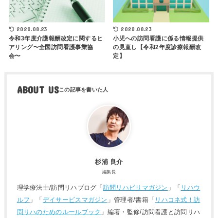
2020.08.23
2020.08.23
令和3年度介護報酬改定に関するヒ
小児への訪問看護に係る情報提供
アリング〜全国訪問看護事業協
の見直し【令和2年度診療報酬改
会〜
定】
ABOUT US
杉浦 良介
編集長
理学療法士/訪問リハブログ「
訪問リハビリマガジン
」「
リハウ
ルフ
」「
デイサービスマガジン
」管理者/書籍「
リハコネ式！訪
問リハのためのルールブック
」編著・監修/訪問看護と訪問リハ