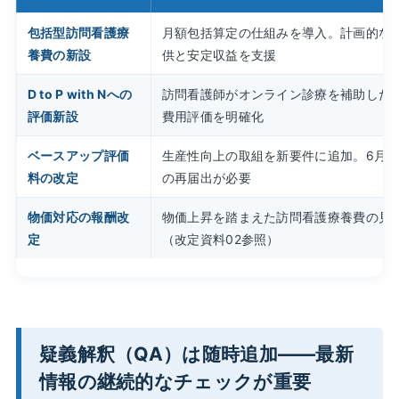
包括型訪問看護療
月額包括算定の仕組みを導入。計画的な
養費の新設
供と安定収益を支援
D to P with Nへの
訪問看護師がオンライン診療を補助した
評価新設
費用評価を明確化
ベースアップ評価
生産性向上の取組を新要件に追加。6月1
料の改定
の再届出が必要
物価対応の報酬改
物価上昇を踏まえた訪問看護療養費の見
定
（改定資料02参照）
疑義解釈（QA）は随時追加——最新
情報の継続的なチェックが重要