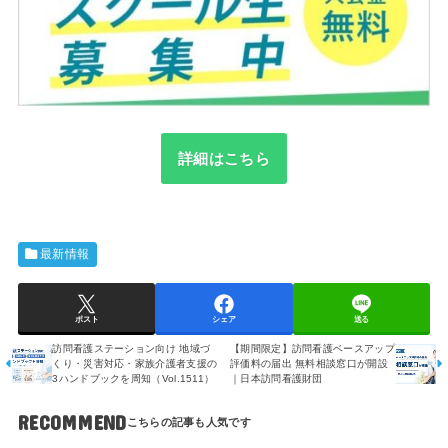
詳細はこちら
最新情報
ポスト
シェア
送る
訪問看護ステーション向け 地域づ
【期間限定】訪問看護ベースアップ
くり・災害対応・家族介護者支援の
評価料の届出 無料相談窓口が開設
3ハンドブックを周知（Vol.1511）
｜日本訪問看護財団
RECOMMEND