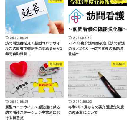
最新情報
最新情報
2020.08.23
2021.02.24
訪問看護師必見！新型コロナウイ
2021年度介護報酬改定【訪問看護
ルスの影響で難病等の受給者証が1
のまとめ①】〜訪問看護の機能強
年間自動延長！
化編〜
最新情報
最新情報
2020.08.23
2020.08.23
新型コロナウイルス感染症に係る
令和2年4月からの要介護認定制度
訪問看護ステーション事業所にお
の改正案について
ける留意点