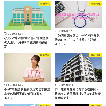
最新情報
最新情報
2021.10.17
2020.08.23
『訪問看護も該当！令和3年9月以
小児への訪問看護に係る情報提供
降はレセプトに「枝番」を記録し
の見直し【令和2年度診療報酬改
よう！』
定】
最新情報
最新情報
2020.08.23
2024.04.14
令和2年度診療報酬改定で理学療法
同一建物居住者に対する複数回・
士等の訪問看護の評価は変わ
複数名の訪問看護【令和2年度診療
る！？
報酬改定】