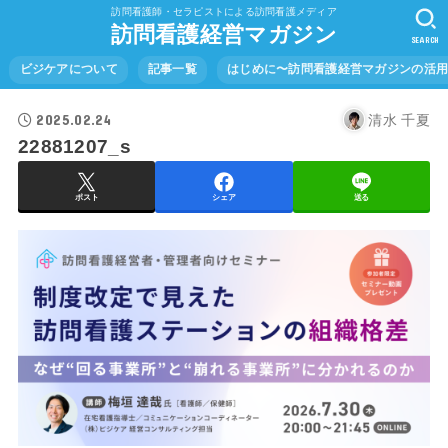
訪問看護師・セラピストによる訪問看護メディア
訪問看護経営マガジン
SEARCH
ビジケアについて
記事一覧
はじめに〜訪問看護経営マガジンの活
2025.02.24
清水 千夏
22881207_s
ポスト
シェア
送る