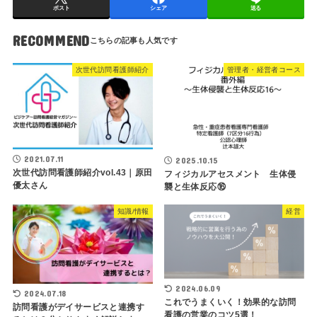
ポスト
シェア
送る
RECOMMEND
次世代訪問看護師紹介
管理者・経営者コース
2021.07.11
2025.10.15
次世代訪問看護師紹介vol.43｜原田
フィジカルアセスメント 生体侵
優太さん
襲と生体反応⑯
知識/情報
経営
2024.06.09
2024.07.18
これでうまくいく！効果的な訪問
訪問看護がデイサービスと連携す
看護の営業のコツ5選！