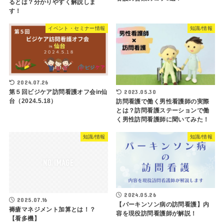
るとは？分かりやすく解説しま
す！
イベント・セミナー情報
知識/情報
2024.07.26
2023.05.30
第５回ビジケア訪問看護オフ会in仙
台（2024.5.18）
訪問看護で働く男性看護師の実際
とは？訪問看護ステーションで働
く男性訪問看護師に聞いてみた！
知識/情報
知識/情報
2024.05.26
2025.07.16
【パーキンソン病の訪問看護】内
褥瘡マネジメント加算とは！？
容を現役訪問看護師が解説！
【看多機】