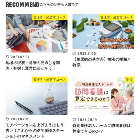
RECOMMEND
管理者・経営者コース
管理者・経営者コース
2023.11.05
2021.07.27
【糖尿病の基本④】輸液の種類と
地域の現状・将来の見通しを調
特徴
査・把握し運営に活かそう！
管理者・経営者コース
制度
2021.03.13
2026.05.19
モチベーションを上げようはもう
特別養護老人ホームに訪問看護は
古い？これからの訪問看護ステー
算定できるのか？
ションのマネジメント