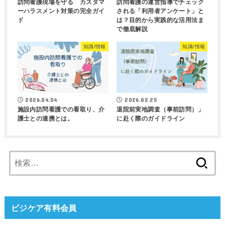
訪問看護現場を守る カスタマ
訪問看護の運営指導でチェック
ーハラスメント対策の完全ガイ
される「利用者アンケート」と
ド
は？目的から実践的な活用法ま
で徹底解説
知識/情報
知識/情報
2026.04.04
2026.02.25
施設内訪問看護での看取り、介
退院前実地調査（事前訪問）」
護士との連携とは。
に赴く際のガイドライン
検
索:
ビジケア有料会員