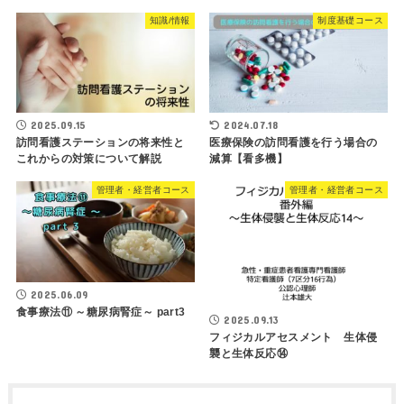
知識/情報
制度基礎コース
2025.09.15
2024.07.18
訪問看護ステーションの将来性と
医療保険の訪問看護を行う場合の
これからの対策について解説
減算【看多機】
管理者・経営者コース
管理者・経営者コース
2025.06.09
食事療法⑪ ～糖尿病腎症～ part3
2025.09.13
フィジカルアセスメント 生体侵
襲と生体反応⑭