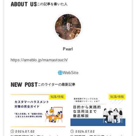
ABOUT US
Pearl
https://ameblo.jp/mamastouch/
NEW POST
知識/情報
知識/情報
2026.07.02
2026.07.02