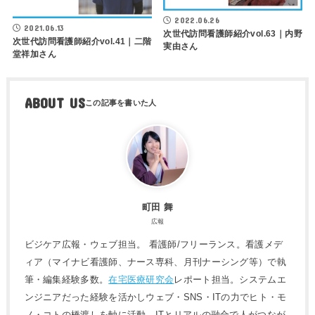
2022.06.26
2021.06.13
次世代訪問看護師紹介vol.63｜内野
次世代訪問看護師紹介vol.41｜二階
実由さん
堂祥加さん
ABOUT US
町田 舞
広報
ビジケア広報・ウェブ担当。 看護師/フリーランス。看護メデ
ィア（マイナビ看護師、ナース専科、月刊ナーシング等）で執
筆・編集経験多数。
在宅医療研究会
レポート担当。システムエ
ンジニアだった経験を活かしウェブ・SNS・ITの力でヒト・モ
ノ・コトの橋渡しを軸に活動。ITとリアルの融合で人がつなが