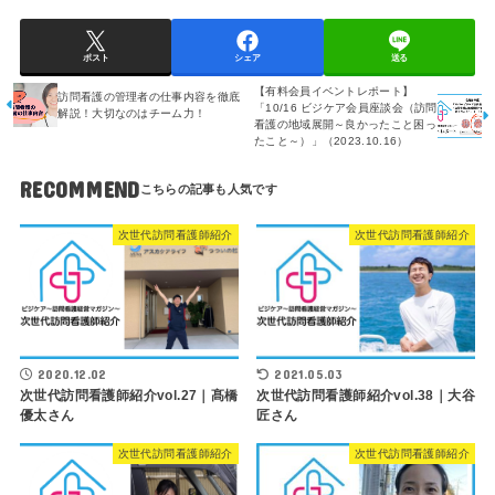
ポスト
シェア
送る
【有料会員イベントレポート】
訪問看護の管理者の仕事内容を徹底
「10/16 ビジケア会員座談会（訪問
解説！大切なのはチーム力！
看護の地域展開～良かったこと困っ
たこと～）」（2023.10.16）
RECOMMEND
次世代訪問看護師紹介
次世代訪問看護師紹介
2020.12.02
2021.05.03
次世代訪問看護師紹介vol.27｜髙橋
次世代訪問看護師紹介vol.38｜大谷
優太さん
匠さん
次世代訪問看護師紹介
次世代訪問看護師紹介