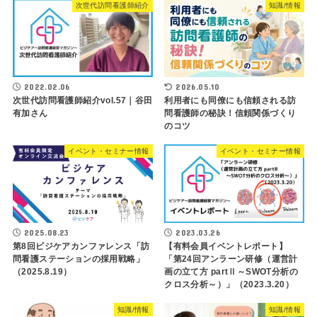
次世代訪問看護師紹介
知識/情報
2022.02.06
2026.05.10
次世代訪問看護師紹介vol.57｜谷田
利用者にも同僚にも信頼される訪
有加さん
問看護師の秘訣！信頼関係づくり
のコツ
イベント・セミナー情報
イベント・セミナー情報
2025.08.23
2023.03.26
第8回ビジケアカンファレンス「訪
【有料会員イベントレポート】
問看護ステーションの採用戦略」
「第24回アンラーン研修（運営計
（2025.8.19）
画の立て方 partⅡ～SWOT分析の
クロス分析～）」（2023.3.20）
知識/情報
知識/情報