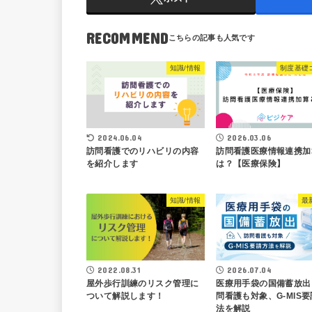
RECOMMEND
知識/情報
制度基礎
2024.06.04
2026.03.06
訪問看護でのリハビリの内容
訪問看護医療情報連携加
を紹介します
は？【医療保険】
知識/情報
最
2022.08.31
2026.07.04
屋外歩行訓練のリスク管理に
医療用手袋の国備蓄放出
ついて解説します！
問看護も対象、G-MIS
法を解説