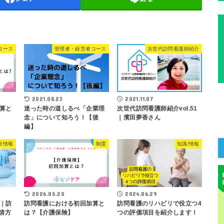
コース
管理者・経営者コース
次世代訪問看護師紹介
2021.08.23
2021.11.07
算と
迷った時の道しるべ「企業理
次世代訪問看護師紹介vol.51
念」について知ろう！【後
｜濱田夢香さん
編】
新情報
制度
知識/情報
2026.05.20
2024.06.29
｜訪
訪問看護における初回加算と
訪問看護のリハビリで役立つ4
要請方
は？【介護保険】
つの評価項目を紹介します！