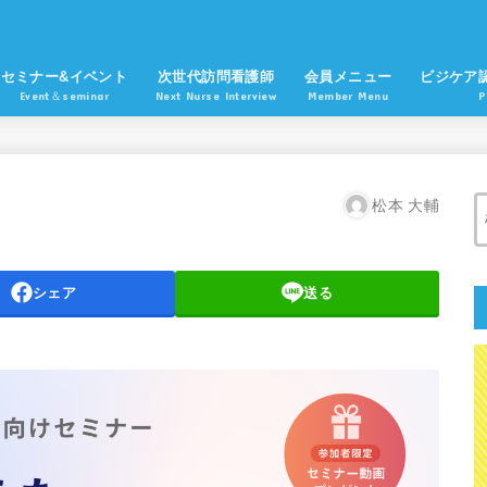
セミナー&イベント
次世代訪問看護師
会員メニュー
ビジケア
Event＆seminar
Next Nurse Interview
Member Menu
P
松本 大輔
シェア
送る