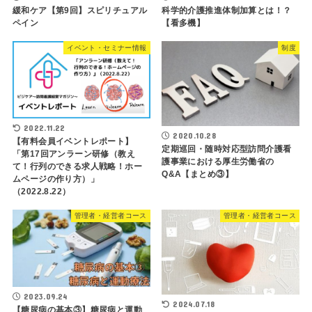
緩和ケア【第9回】スピリチュアル
科学的介護推進体制加算とは！？
ペイン
【看多機】
イベント・セミナー情報
制度
2022.11.22
2020.10.28
【有料会員イベントレポート】
定期巡回・随時対応型訪問介護看
「第17回アンラーン研修（教え
護事業における厚生労働省の
て！行列のできる求人戦略！ホー
Q&A【まとめ③】
ムページの作り方）」
（2022.8.22）
管理者・経営者コース
管理者・経営者コース
2023.09.24
2024.07.18
【糖尿病の基本③】糖尿病と運動