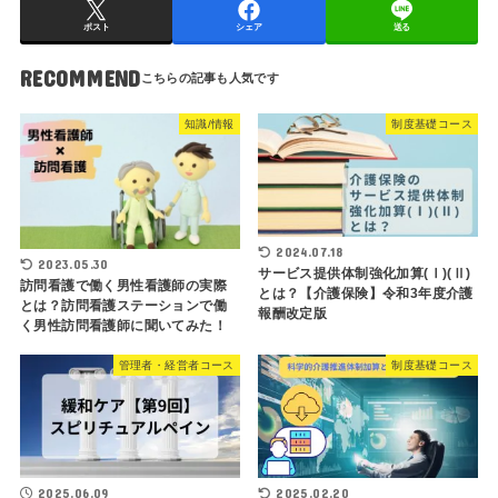
ポスト
シェア
送る
RECOMMEND
知識/情報
制度基礎コース
2024.07.18
2023.05.30
サービス提供体制強化加算(Ⅰ)(Ⅱ)
訪問看護で働く男性看護師の実際
とは？【介護保険】令和3年度介護
とは？訪問看護ステーションで働
報酬改定版
く男性訪問看護師に聞いてみた！
管理者・経営者コース
制度基礎コース
2025.06.09
2025.02.20