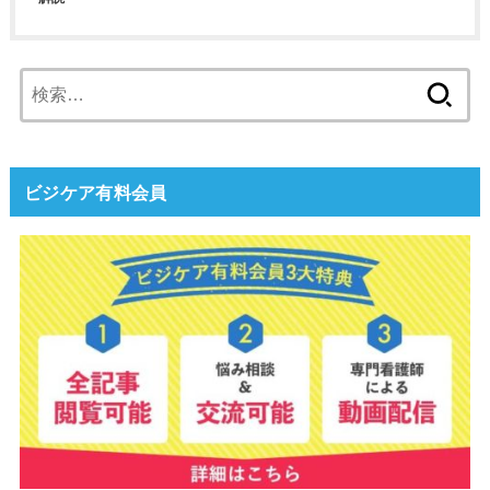
検
索:
ビジケア有料会員