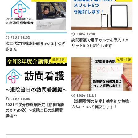
2024.07.18
2020.08.23
訪問看護で電子カルテを導入！メ
次世代訪問看護師紹介 vol.2｜なぎ
リット5つを紹介します！
ささん
最新情報
知識/情報
2024.02.20
2022.08.06
【訪問看護の制度】効率的な勉強
2021年度介護報酬改定【訪問看護
方法について解説します！
のまとめ②】〜退院当日の訪問看
護編〜