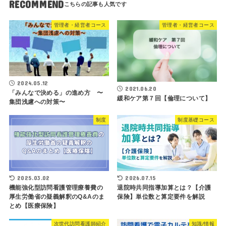
RECOMMEND
管理者・経営者コース
管理者・経営者コース
2024.05.12
2021.06.20
「みんなで決める」の進め方 〜
緩和ケア第７回【倫理について】
集団浅慮への対策〜
制度
制度基礎コース
2025.03.02
2026.07.15
機能強化型訪問看護管理療養費の
退院時共同指導加算とは？【介護
厚生労働省の疑義解釈のQ&Aのま
保険】単位数と算定要件を解説
とめ【医療保険】
次世代訪問看護師紹介
知識/情報