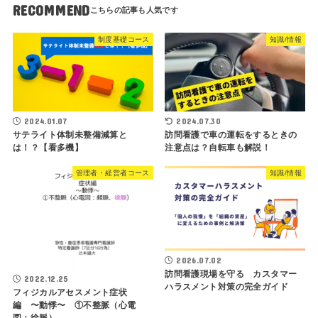
RECOMMEND
制度基礎コース
知識/情報
2024.01.07
2024.07.30
サテライト体制未整備減算と
訪問看護で車の運転をするときの
は！？【看多機】
注意点は？自転車も解説！
管理者・経営者コース
知識/情報
2026.07.02
訪問看護現場を守る カスタマー
2022.12.25
ハラスメント対策の完全ガイド
フィジカルアセスメント症状
編 〜動悸〜 ①不整脈（心電
図：徐脈）