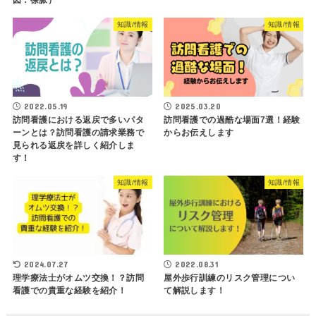
知識/情報
知識/情報
2022.05.19
2025.03.20
訪問看護における返戻で多いパタ
訪問看護での過酷な場面7選！経験
ーンとは？訪問看護の請求業務で
からお伝えします
見られる返戻を詳しく紹介しま
す！
知識/情報
知識/情報
2024.07.27
2022.08.31
理学療法士がオムツ交換！？訪問
屋外歩行訓練のリスク管理につい
看護での貴重な経験を紹介！
て解説します！