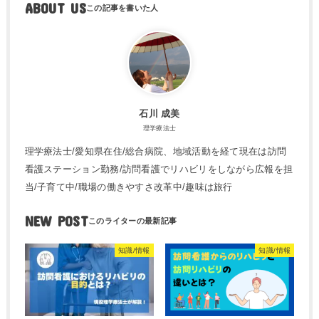
ABOUT US
石川 成美
理学療法士
理学療法士/愛知県在住/総合病院、地域活動を経て現在は訪問
看護ステーション勤務/訪問看護でリハビリをしながら広報を担
当/子育て中/職場の働きやすさ改革中/趣味は旅行
NEW POST
知識/情報
知識/情報