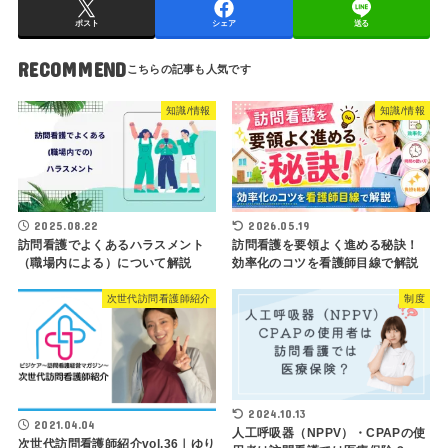
ポスト
シェア
送る
RECOMMEND
知識/情報
知識/情報
2025.08.22
2026.05.19
訪問看護でよくあるハラスメント
訪問看護を要領よく進める秘訣！
（職場内による）について解説
効率化のコツを看護師目線で解説
次世代訪問看護師紹介
制度
2024.10.13
2021.04.04
人工呼吸器（NPPV）・CPAPの使
次世代訪問看護師紹介vol.36｜ゆり