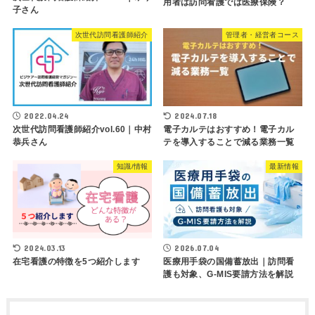
用者は訪問看護では医療保険？
子さん
次世代訪問看護師紹介
管理者・経営者コース
2022.04.24
2024.07.18
次世代訪問看護師紹介vol.60｜中村
電子カルテはおすすめ！電子カル
恭兵さん
テを導入することで減る業務一覧
知識/情報
最新情報
2024.03.13
2026.07.04
在宅看護の特徴を5つ紹介します
医療用手袋の国備蓄放出｜訪問看
護も対象、G-MIS要請方法を解説