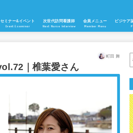
セミナー&イベント
次世代訪問看護師
会員メニュー
ビジケア
Event＆seminar
Next Nurse Interview
Member Menu
P
町田 舞
l.72｜椎葉愛さん