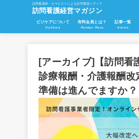
訪問看護師・セラピストによる訪問看護メディア
訪問看護経営マガジン
ビジケアについて
有料会員とは？
記事一覧
VisitCare
Member Menu
Article
[アーカイブ]【訪問看
診療報酬・介護報酬改
準備は進んでますか？