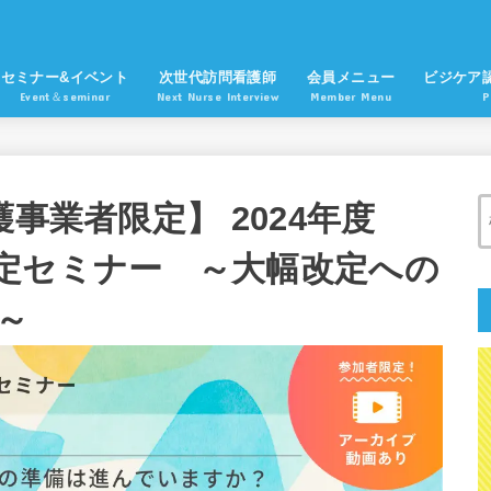
セミナー&イベント
次世代訪問看護師
会員メニュー
ビジケア
Event＆seminar
Next Nurse Interview
Member Menu
P
護事業者限定】 2024年度
定セミナー ～大幅改定への
～