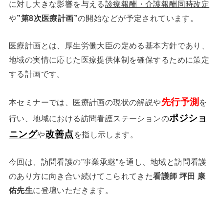
に対し大きな影響を与える
診療報酬・介護報酬同時改定
や
”第8次医療計画”
の開始などが予定されています。
医療計画とは、厚生労働大臣の定める基本方針であり、
地域の実情に応じた医療提供体制を確保するために策定
する計画です。
先行予測
本セミナーでは、医療計画の現状の解説や
を
ポジショ
行い、地域における訪問看護ステーションの
ニング
改善点
や
を指し示します。
今回は、訪問看護の”事業承継”を通し、地域と訪問看護
のあり方に向き合い続けてこられてきた
看護師 坪田 康
佑先生
に登壇いただきます。