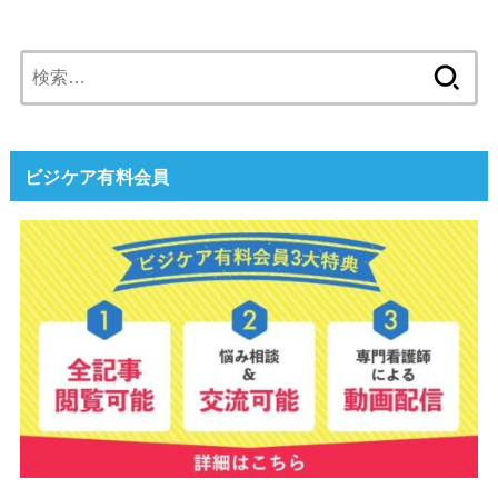
検
索:
ビジケア有料会員