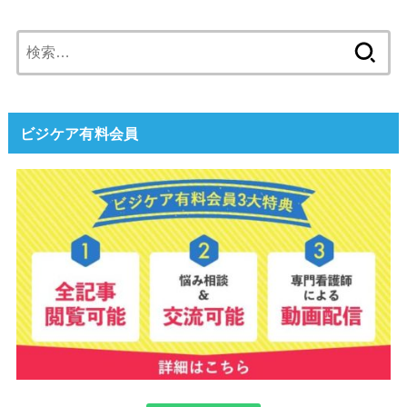
検
索:
ビジケア有料会員