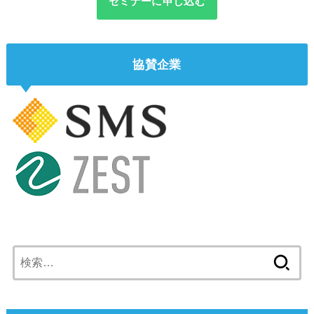
セミナーに申し込む
協賛企業
検
索: