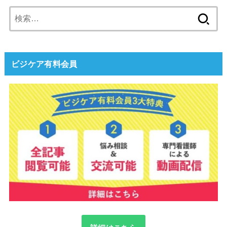
検
索:
ビジケア有料会員