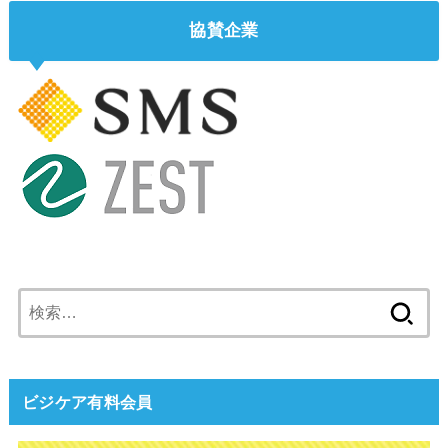
協賛企業
検
索:
ビジケア有料会員